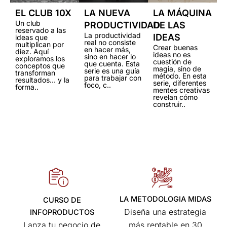
EL CLUB 10X
LA NUEVA
LA MÁQUINA
Un club
PRODUCTIVIDAD
DE LAS
reservado a las
La productividad
IDEAS
ideas que
real no consiste
multiplican por
Crear buenas
en hacer más,
diez. Aquí
ideas no es
sino en hacer lo
exploramos los
cuestión de
que cuenta. Esta
conceptos que
magia, sino de
serie es una guía
transforman
método. En esta
para trabajar con
resultados… y la
serie, diferentes
foco, c..
forma..
mentes creativas
revelan cómo
construir..
LA METODOLOGIA MIDAS
CURSO DE
Diseña una estrategia
INFOPRODUCTOS
más rentable en 30
Lanza tu negocio de