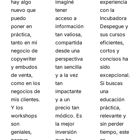
hay algo
imaginé
experiencia
nuevo que
tener
con la
puedo
acceso a
Incubadora
poner en
información
Despegue y
práctica,
tan valiosa,
sus cursos
tanto en mi
compartida
eficientes,
negocio de
desde una
cortos y
copywriter
perspectiva
concisos ha
y embudos
tan sencilla
sido
de venta,
y a la vez
excepcional.
como en los
tan
Si buscas
negocios de
impactante
una
mis clientes.
y a un
educación
Y los
precio tan
práctica,
workshops
módico. Es
relevante y
son
la mejor
sin perder
geniales,
inversión
tiempo, este