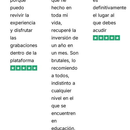
porque
que he
es
puedo
hecho en
definitivamente
revivir la
toda mi
el lugar al
experiencia
vida,
que debes
y disfrutar
recuperé la
acudir
las
inversión de
grabaciones
un año en
dentro de la
un mes. Son
plataforma
brutales, lo
recomiendo
a todos,
indistinto a
cualquier
nivel en el
que se
encuentren
en
educación,