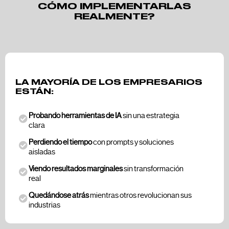
CÓMO IMPLEMENTARLAS
REALMENTE?
LA MAYORÍA DE LOS EMPRESARIOS
ESTÁN:
Probando herramientas de IA
sin una estrategia
clara
Perdiendo el tiempo
con prompts y soluciones
aisladas
Viendo resultados marginales
sin transformación
real
Quedándose atrás
mientras otros revolucionan sus
industrias