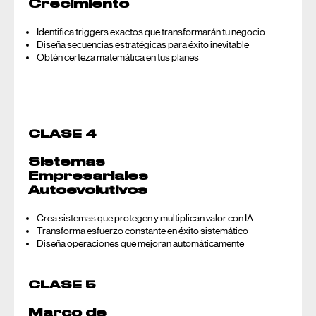
Crecimiento
Identifica triggers exactos que transformarán tu negocio
Diseña secuencias estratégicas para éxito inevitable
Obtén certeza matemática en tus planes
CLASE 4
Sistemas
Empresariales
Autoevolutivos
Crea sistemas que protegen y multiplican valor con IA
Transforma esfuerzo constante en éxito sistemático
Diseña operaciones que mejoran automáticamente
CLASE 5
Marco de