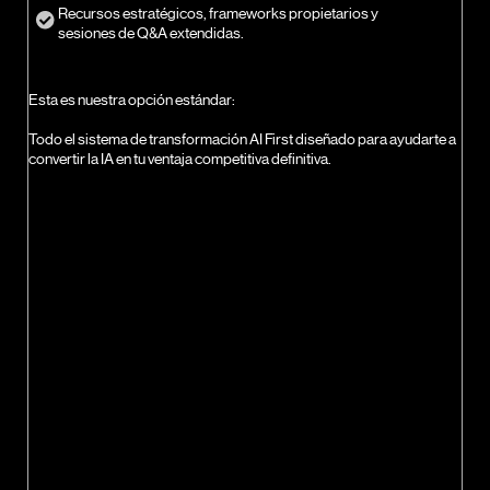
Recursos estratégicos, frameworks propietarios y
sesiones de Q&A extendidas.
Esta es nuestra opción estándar:
Todo el sistema de transformación AI First diseñado para ayudarte a
convertir la IA en tu ventaja competitiva definitiva.