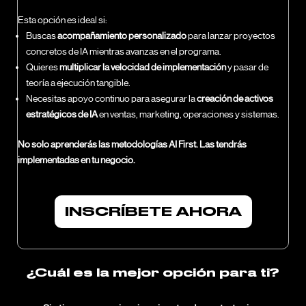
Esta opción es ideal si:
Buscas
acompañamiento personalizado
para lanzar proyectos
concretos de IA mientras avanzas en el programa.
Quieres
multiplicar la velocidad de implementación
y pasar de
teoría a ejecución tangible.
Necesitas apoyo continuo para asegurar la
creación de activos
estratégicos de IA
en ventas, marketing, operaciones y sistemas.
No solo aprenderás las metodologías AI First. Las tendrás
implementadas en tu negocio.
INSCRÍBETE AHORA
¿Cuál es la mejor opción para ti?