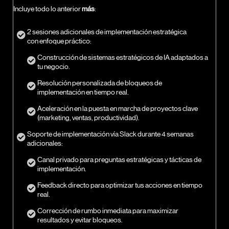
Incluye todo lo anterior
más
:
2 sesiones adicionales de implementación estratégica
con enfoque práctico:
Construcción de sistemas estratégicos de IA adaptados a
tu negocio.
Resolución personalizada de bloqueos de
implementación en tiempo real.
Aceleración en la puesta en marcha de proyectos clave
(marketing, ventas, productividad).
Soporte de implementación vía Slack durante 4 semanas
adicionales:
Canal privado para preguntas estratégicas y tácticas de
implementación.
Feedback directo para optimizar tus acciones en tiempo
real.
Corrección de rumbo inmediata para maximizar
resultados y evitar bloqueos.