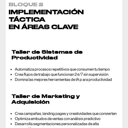
BLOQUE 2
IMPLEMENTACIÓN
TÁCTICA
EN ÁREAS CLAVE
Taller de Sistemas de
Productividad
Automatiza procesos repetitivos que consumen tu tiempo
Crea flujos de trabajo que funcionan 24/7 sin supervisión
Domina las mejores herramientas de IA p ara productividad
Taller de Marketing y
Adquisición
Crea campañas, landing pages y creatividades que convierten
Optimiza embudos de ventas con análisis predictivo
Desarrolla segmentaciones personalizadas de alta