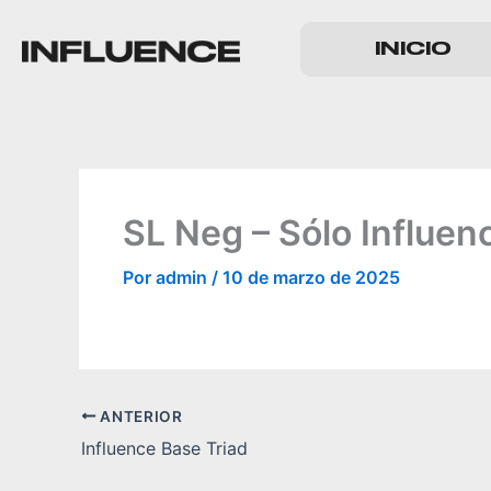
Ir
al
INICIO
contenido
SL Neg – Sólo Influen
Por
admin
/
10 de marzo de 2025
ANTERIOR
Influence Base Triad